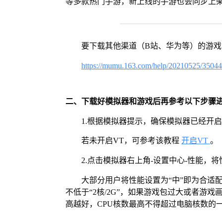
等多款热门手游，新上线的手游也会同步上
要下载其他渠道（B站、华为等）的游
https://mumu.163.com/help/20210525/3504
二、下载好模拟器和游戏后再参考以下步骤
1.根据模拟器提示，确保模拟器已经开启
若未开启VT，可参考该教程
开启VT
。
2.点击模拟器右上角-设置中心-性能，
大部分用户将性能设置为“中”即为合适
不低于“2核/2G”，如果游戏包过大或者游戏
高越好，CPU核数最高不得超过电脑核数的