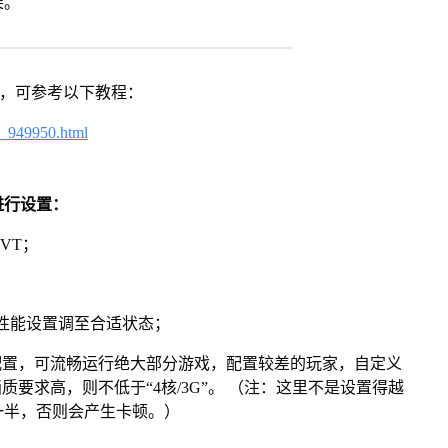
架。
戏，可参考以下教程：
4_949950.html
进行设置：
VT；
将性能设置调至合适状态；
配置，可流畅运行绝大部分游戏，配置较差的玩家，自定义
画质要求高，则不低于“4核/3G”。 （注：这里不是设置得越
一半，否则会产生卡顿。）