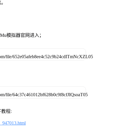
炫。
》
MuMu模拟器官网进入；
教程:
2_947013.html