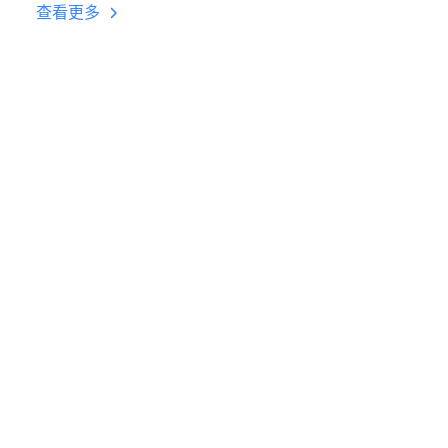
台挂机 按键设置教程
查看更多