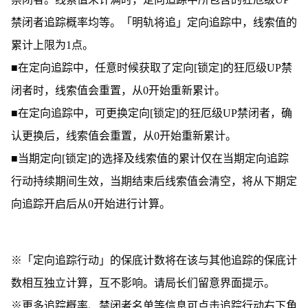
禁闭者追踪概率均等。「明轨将追」定向追踪中，线索值的
累计上限为1点。
■在定向追踪中，任意时候获取了定向[锁定]的狂厄级UP禁
闭者时，线索值会重置，从0开始重新累计。
■在定向追踪中，可更换定向[锁定]的狂厄级UP禁闭者，确
认更换后，线索值会重置，从0开始重新累计。
■当期定向[锁定]的选择及线索值的累计仅在当期定向追踪
行动持续期间生效，当期结束后线索值会清空，将从下期定
向追踪开启后从0开始进行计算。
※「定向追踪行动」的保底计数将在该与其他追踪的保底计
数相互独立计算，互不影响。请局长们留意界面提示。
※更多追踪概率、禁闭者名单等信息可点击追踪行动右下角