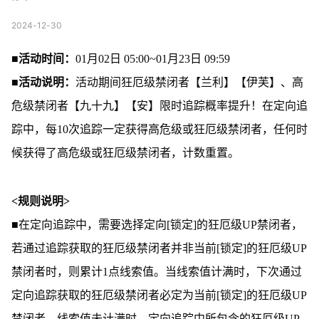
2024-12-30
■活动时间：
01月02日 05:00~01月23日 09:59
■活动说明：
活动期间狂厄级禁闭者【兰利】【伊芙】、高
危级禁闭者【九十九】【安】限时追踪概率提升！在定向追
踪中，每10次追踪一定获得高危级或狂厄级禁闭者，任何时
候获得了高危级或狂厄级禁闭者，计数重置。
<规则说明>
■在定向追踪中，需要选择定向[锁定]的狂厄级UP禁闭者，
若通过追踪获取的狂厄级禁闭者并非当前[锁定]的狂厄级UP
禁闭者时，则累计1点线索值。当线索值计满时，下次通过
定向追踪获取的狂厄级禁闭者必定为当前[锁定]的狂厄级UP
禁闭者。线索值未计满时，定向追踪中所包含的狂厄级UP