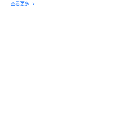
台挂机 按键设置教程
查看更多