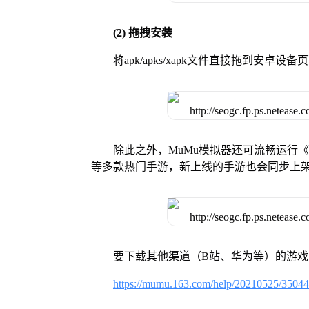
(2) 拖拽安装
将apk/apks/xapk文件直接拖到安
除此之外，MuMu模拟器还可流畅运行
等多款热门手游，新上线的手游也会同步上
要下载其他渠道（B站、华为等）的游
https://mumu.163.com/help/20210525/3504