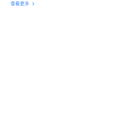
台挂机 按键设置教程
查看更多