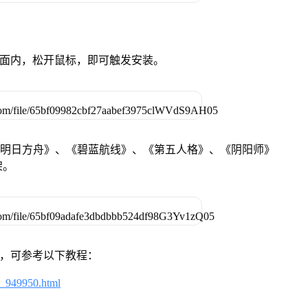
卓设备页面内，松开鼠标，即可触发安装。
《明日方舟》、《碧蓝航线》、《第五人格》、《阴阳师》
架。
戏，可参考以下教程：
4_949950.html