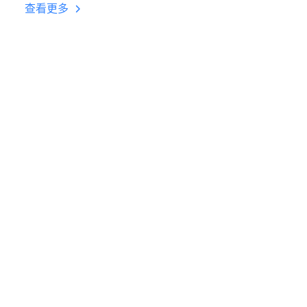
台挂机 按键设置教程
查看更多