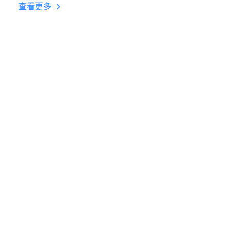
台挂机 按键设置教程
查看更多