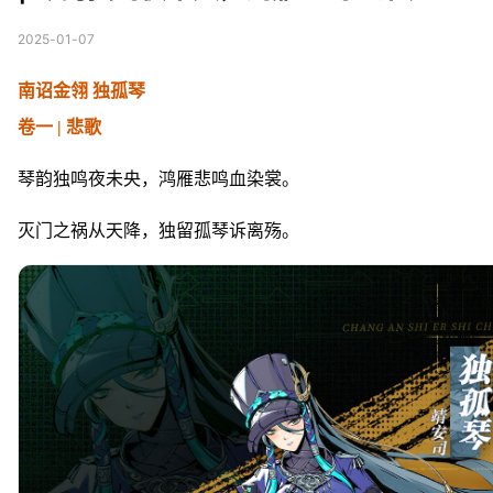
2025-01-07
南诏金翎 独孤琴
卷一 | 悲歌
琴韵独鸣夜未央，鸿雁悲鸣血染裳。
灭门之祸从天降，独留孤琴诉离殇。