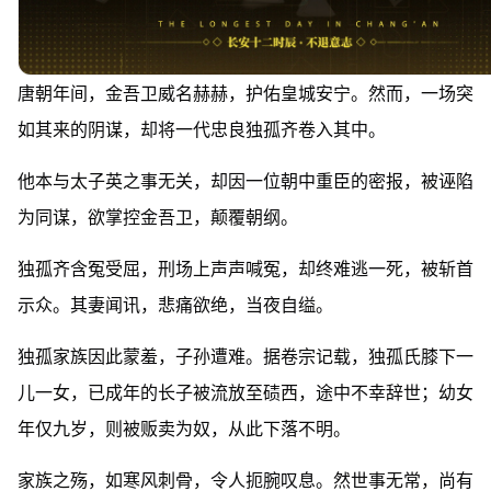
唐朝年间，金吾卫威名赫赫，护佑皇城安宁。然而，一场突
如其来的阴谋，却将一代忠良独孤齐卷入其中。
他本与太子英之事无关，却因一位朝中重臣的密报，被诬陷
为同谋，欲掌控金吾卫，颠覆朝纲。
独孤齐含冤受屈，刑场上声声喊冤，却终难逃一死，被斩首
示众。其妻闻讯，悲痛欲绝，当夜自缢。
独孤家族因此蒙羞，子孙遭难。据卷宗记载，独孤氏膝下一
儿一女，已成年的长子被流放至碛西，途中不幸辞世；幼女
年仅九岁，则被贩卖为奴，从此下落不明。
家族之殇，如寒风刺骨，令人扼腕叹息。然世事无常，尚有