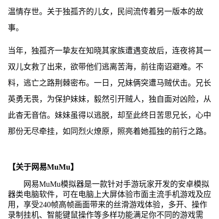
温情存世。关于独孤齐的儿女，民间流传着另一版本的故
事。
当年，独孤齐一挚友在知晓其家族遭遇变故后，连夜将其一
双儿女救了出来，欲带他们逃离苦海，前往南诏避难。不
料，逃亡之路荆棘密布。一日，兄妹俩突遭马贼伏击。兄长
英勇无畏，为保护妹妹，毅然引开贼人，独自面对凶险，从
此杳无音信。妹妹虽得以逃脱，却至此终日苦思兄长，心中
那份无尽牵挂，如同烈火燎原，照亮着她孤独的前行之路。
【关于网易MuMu】
网易MuMu模拟器是一款针对手游玩家开发的安卓模拟
器类电脑软件，可在电脑上大屏体验市面主流手机游戏及应
用，享受240帧高帧画面带来的丝滑游戏体验，多开、操作
录制挂机、智能键鼠操作等多样功能满足你不同的游戏需