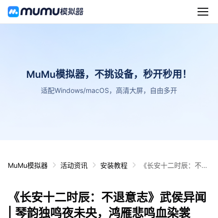
MuMu模拟器，不挑设备，秒开秒用！
适配Windows/macOS，高清大屏，自由多开
MuMu模拟器
活动资讯
安装教程
《长安十二时辰：不退
意志》武侯异闻 | 琴韵
独鸣夜未央，鸿雁悲鸣
《长安十二时辰：不退意志》武侯异闻
血染裳
| 琴韵独鸣夜未央，鸿雁悲鸣血染裳