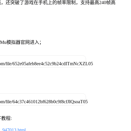
强，还突破了游戏在手机上的帧率限制，支持最高240帧高
。
MuMu模拟器官网进入；
教程:
2_947013.html