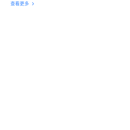
台挂机 按键设置教程
查看更多