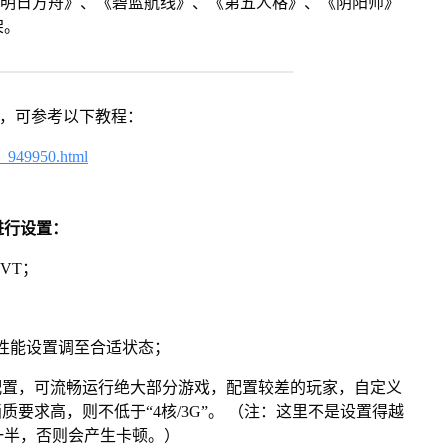
《明日方舟》、《碧蓝航线》、《第五人格》、《阴阳师》
架。
戏，可参考以下教程：
4_949950.html
进行设置：
VT；
将性能设置调至合适状态；
配置，可流畅运行绝大部分游戏，配置较差的玩家，自定义
画质要求高，则不低于“4核/3G”。 （注：这里不是设置得越
一半，否则会产生卡顿。）