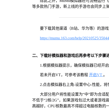
除此之外，MuMu模拟器还可流畅运行
等多款热门手游，新上线的手游也会同步上
要下载其他渠道（B站、华为等）的游
https://mumu.163.com/help/20210525/3504
二、下载好模拟器和游戏后再参考以下步骤
1.根据模拟器提示，确保模拟器已经开启
若未开启VT，可参考该教程
开启VT
。
2.点击模拟器右上角-设置中心-性能，
大部分用户将性能设置为“中”即为合适
不低于“2核/2G”，如果游戏包过大或者游戏
高越好，CPU核数最高不得超过电脑核数的