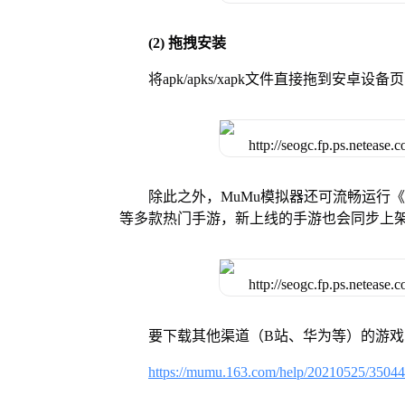
(2) 拖拽安装
将apk/apks/xapk文件直接拖到安
除此之外，MuMu模拟器还可流畅运行
等多款热门手游，新上线的手游也会同步上
要下载其他渠道（B站、华为等）的游
https://mumu.163.com/help/20210525/3504