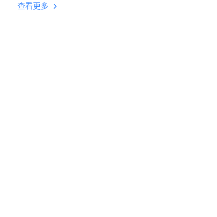
台挂机 按键设置教程
查看更多