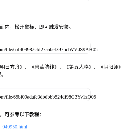
卓设备页面内，松开鼠标，即可触发安装。
《明日方舟》、《碧蓝航线》、《第五人格》、《阴阳师》
架。
戏，可参考以下教程：
4_949950.html