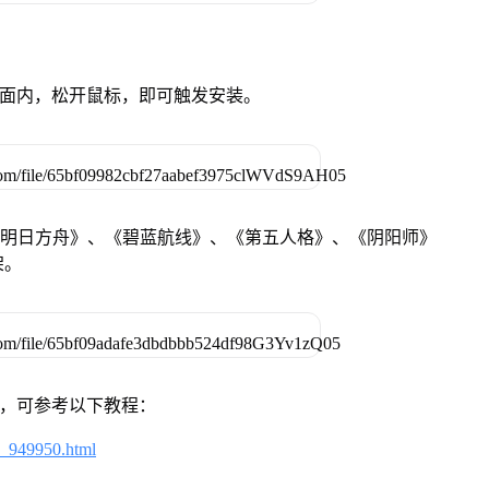
卓设备页面内，松开鼠标，即可触发安装。
《明日方舟》、《碧蓝航线》、《第五人格》、《阴阳师》
架。
戏，可参考以下教程：
4_949950.html