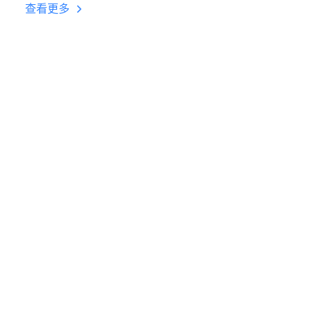
台挂机 按键设置教程
查看更多