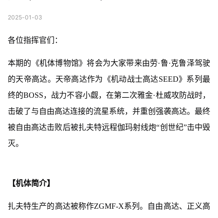
2025-01-03
各位指挥官们：
本期的《机体博物馆》将会为大家带来由劳·鲁·克鲁泽驾驶
的天帝高达。天帝高达作为《机动战士高达SEED》系列最
终的BOSS，战力不容小觑，在第二次雅金·杜威攻防战时，
击破了与自由高达连接的流星系统，并重创强袭高达。最终
被自由高达击败后被扎夫特远程伽玛射线炮“创世纪”击中毁
灭。
【机体简介】
扎夫特生产的高达被称作ZGMF-X系列。自由高达、正义高