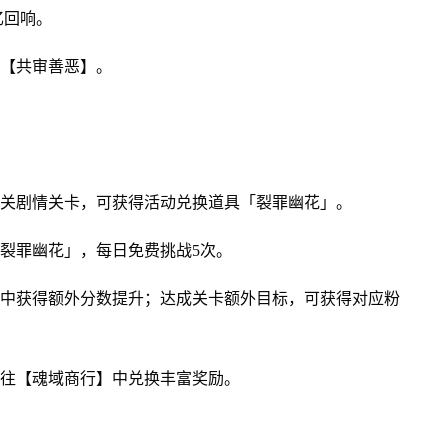
忆回响。
办【共审善恶】。
通关剧情关卡，可获得活动兑换道具「裂罪幽花」。
「裂罪幽花」，每日免费挑战5次。
战中获得额外分数提升；达成关卡额外目标，可获得对应粉
前往【魂域商行】中兑换丰富奖励。