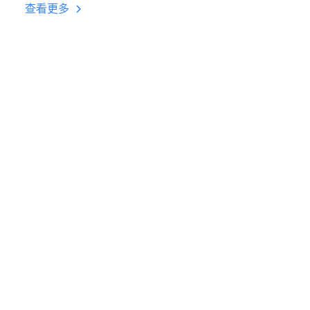
台挂机 按键设置教程
查看更多