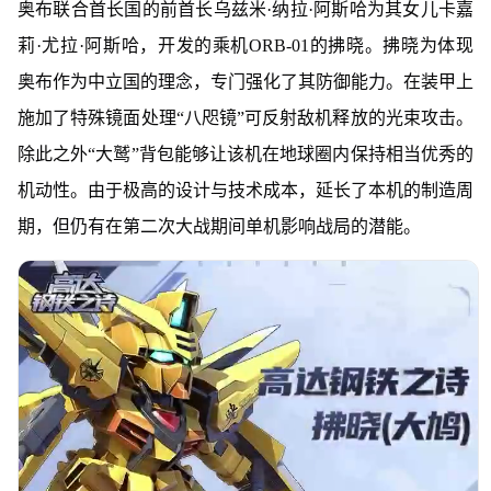
奥布联合首长国的前首长乌兹米·纳拉·阿斯哈为其女儿卡嘉
莉·尤拉·阿斯哈，开发的乘机ORB-01的拂晓。拂晓为体现
奥布作为中立国的理念，专门强化了其防御能力。在装甲上
施加了特殊镜面处理“八咫镜”可反射敌机释放的光束攻击。
除此之外“大鹫”背包能够让该机在地球圈内保持相当优秀的
机动性。由于极高的设计与技术成本，延长了本机的制造周
期，但仍有在第二次大战期间单机影响战局的潜能。