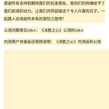
感谢所有支持和期待我们的玩家朋友，是你们的热情给予了
我们前进的动力。让我们共同迎接这个令人兴奋的日子，一
起踏入这场前所未有的冒险之旅吧！
公测问题常见Q&A：《决胜之心》公测的Q&A
内测用户充值返还规则说明：《决胜之心》内测返利公告