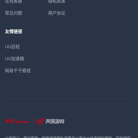
在线客服
隐私政策
常见问题
用户协议
友情链接
UU远程
UU加速器
网易千千壁纸