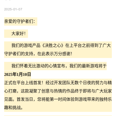
2025-01-07
亲爱的守护者们：
大家好！
我们的游戏产品《决胜之心》在上平台之前得到了广大
守护者们的支持，在此表示万分感谢！
我们怀着无比激动的心情宣布，我们的最新游戏将于
2025年1月10日
正式在平台上线首发！经过开发团队无数个日夜的努力与精
心打磨，这款凝聚了创意与热情的作品终于即将与广大玩家
见面。首发当日，您将能第一时间体验到游戏带来的独特乐
趣和挑战。