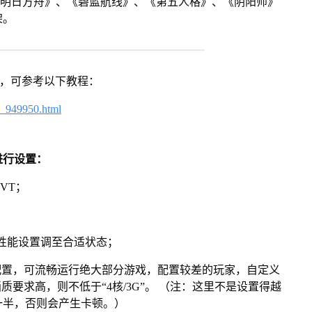
《明日方舟》、《碧蓝航线》、《第五人格》、《阴阳师》
架。
戏，可参考以下教程：
4_949950.html
进行设置：
VT；
将性能设置调至合适状态；
配置，可流畅运行绝大部分游戏，配置较差的玩家，自定义
画质要求高，则不低于“4核/3G”。 （注：这里不是设置得越
一半，否则会产生卡顿。）