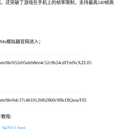
强，还突破了游戏在手机上的帧率限制，支持最高240帧高
。
MuMu模拟器官网进入；
教程:
2_947013.html