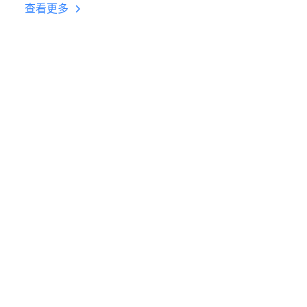
台挂机 按键设置教程
查看更多