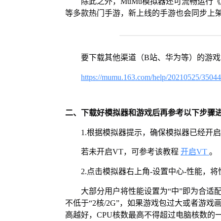
除此之外，MuMu模拟器还可流畅运行
等多款热门手游，新上线的手游也会同步上
要下载其他渠道（B站、华为等）的游
https://mumu.163.com/help/20210525/3504
二、下载好模拟器和游戏后再参考以下步骤
1.根据模拟器提示，确保模拟器已经开启
若未开启VT，可参考该教程
开启VT
。
2.点击模拟器右上角-设置中心-性能，
大部分用户将性能设置为“中”即为合适
不低于“2核/2G”，如果游戏包过大或者游戏
高越好，CPU核数最高不得超过电脑核数的