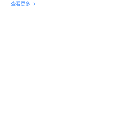
台挂机 按键设置教程
查看更多