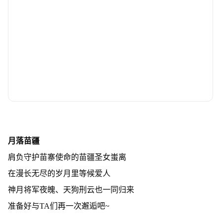
月落苗疆
肩负守护苗寨使命的苗疆圣女蚩离
在漫长无尽的岁月里等候爱人
神月将军夜魄、天狗刑云也一同归来
准备好与TA们再一次邂逅吧~