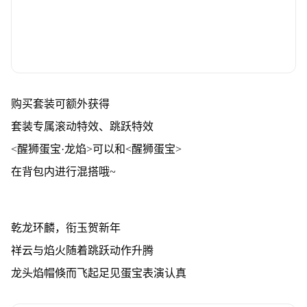
购买套装可额外获得
套装专属滚动特效、跳跃特效
<醒狮蛋宝·龙焰>可以和<醒狮蛋宝>
在背包内进行混搭哦~
乾龙环麟，衔玉贺新年
祥云与焰火随着跳跃动作升腾
龙头焰帽倏而飞起足见蛋宝表演认真