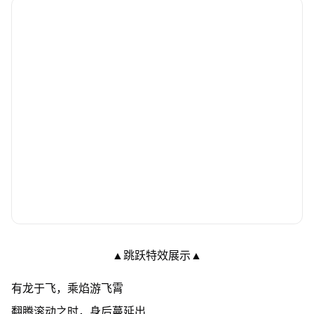
▲跳跃特效展示▲
有龙于飞，乘焰游飞霄
翻腾滚动之时，身后蔓延出