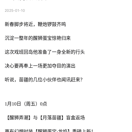
2025-01-10
新春脚步将近，鞭炮锣鼓齐鸣
沉淀一整年的醒狮蛋宝惊艳归来
这次戏班回岛他准备了一身全新的行头
决心要再奉上一场更加夺目的演出
听说，苗疆的几位小伙伴也闻讯赶来？
1月10日（周五）0点
【醒狮弄潮】与【月落苗疆】盲盒返场
更有幻想时装【醒狮蛋宝·龙焰】重磅上新！