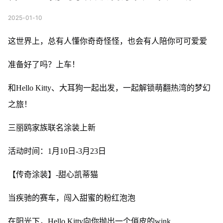
2025-01-10
这世界上，总有人懂你奇奇怪怪，也会有人陪你可可爱爱
准备好了吗？上车！
和Hello Kitty、大耳狗一起出发，一起解锁萌翻热湾的梦幻
之旅！
三丽鸥家族联名涂装上新
活动时间：1月10日-3月23日
【传奇涂装】-甜心凯蒂猫
当疾驰的赛车，闯入甜蜜的粉红泡泡
在阳光下，Hello Kitty向你抛出一个俏皮的wink