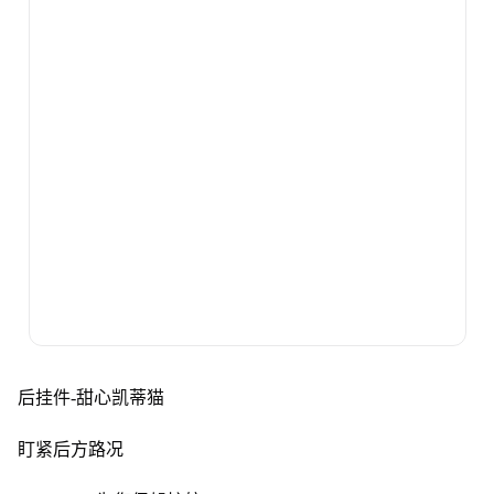
后挂件-甜心凯蒂猫
盯紧后方路况