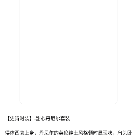
【史诗时装】-甜心丹尼尔套装
得体西装上身，丹尼尔的英伦绅士风格顿时显现咦，肩头卧