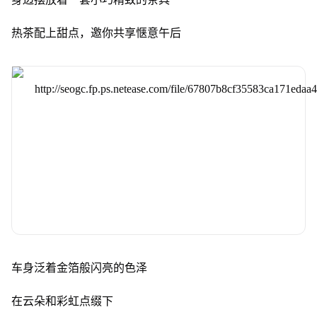
热茶配上甜点，邀你共享惬意午后
车身泛着金箔般闪亮的色泽
在云朵和彩虹点缀下