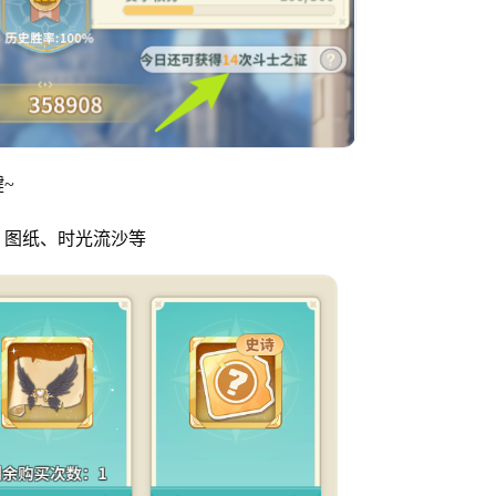
~
、图纸、时光流沙等