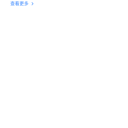
台挂机 按键设置教程
查看更多