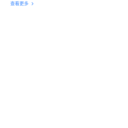
台挂机 按键设置教程
查看更多