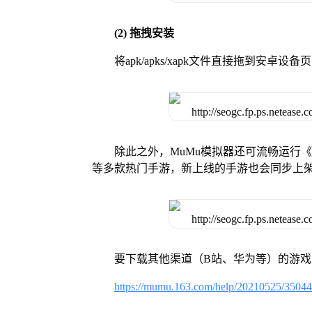
(2) 拖拽安装
将apk/apks/xapk文件直接拖到安
除此之外，MuMu模拟器还可流畅运行
等多款热门手游，新上线的手游也会同步上
要下载其他渠道（B站、华为等）的游
https://mumu.163.com/help/20210525/3504