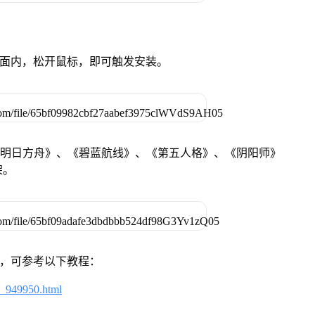
卓设备页面内，松开鼠标，即可触发安装。
《明日方舟》、《碧蓝航线》、《第五人格》、《阴阳师》
架。
戏，可参考以下教程：
4_949950.html