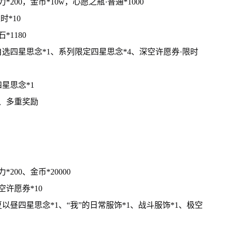
200，金币*10w，心愿之瓶·普通*1000
*10
1180
选四星思念*1、系列限定四星思念*4、深空许愿券·限时
星思念*1
2、多重奖励
200、金币*20000
许愿券*10
昼四星思念*1、“我”的日常服饰*1、战斗服饰*1、极空