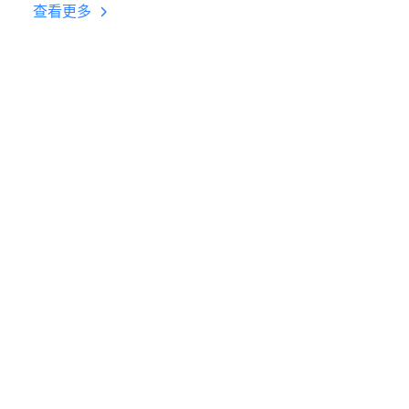
台挂机 按键设置教程
查看更多