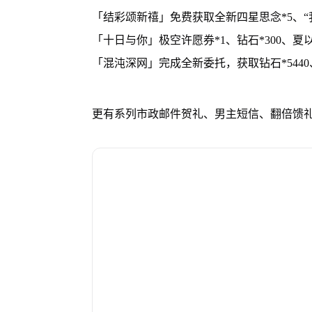
「结彩颂新禧」免费获取全新四星思念*5、“我
「十日与你」极空许愿券*1、钻石*300、夏
「混沌深网」完成全新委托，获取钻石*5440
更有系列市政邮件贺礼、男主短信、翻倍馈礼等