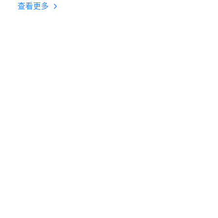
台挂机 按键设置教程
查看更多