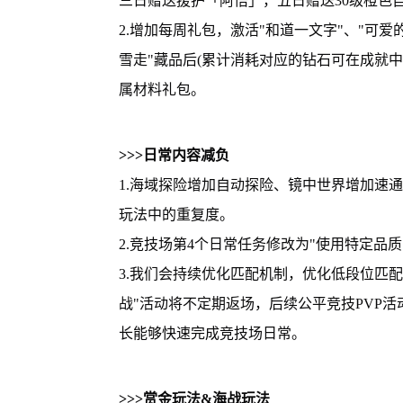
三日赠送援护「阿悟」，五日赠送30级橙色
2.增加每周礼包，激活"和道一文字"、"可爱的
雪走"藏品后(累计消耗对应的钻石可在成就
属材料礼包。
>>>日常内容减负
1.海域探险增加自动探险、镜中世界增加速
玩法中的重复度。
2.竞技场第4个日常任务修改为"使用特定品质
3.我们会持续优化匹配机制，优化低段位匹配
战"活动将不定期返场，后续公平竞技PVP
长能够快速完成竞技场日常。
>>>赏金玩法&海战玩法