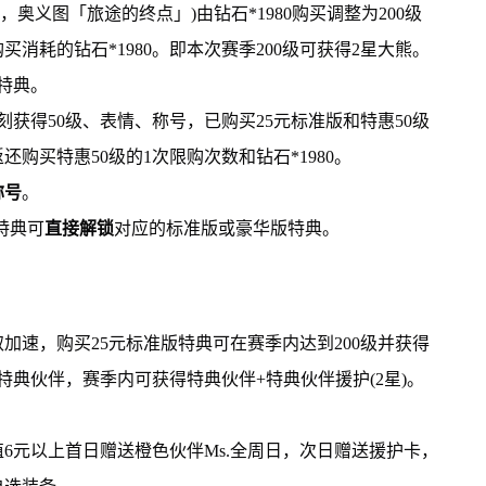
0，奥义图「旅途的终点」)由钻石*1980购买调整为200级
消耗的钻石*1980。即本次赛季200级可获得2星大熊。
版特典。
刻获得50级、表情、称号，已购买25元标准版和特惠50级
购买特惠50级的1次限购次数和钻石*1980。
称号
。
特典可
直接解锁
对应的标准版或豪华版特典。
加速，购买25元标准版特典可在赛季内达到200级并获得
特典伙伴，赛季内可获得特典伙伴+特典伙伴援护(2星)。
后充值6元以上首日赠送橙色伙伴Ms.全周日，次日赠送援护卡，