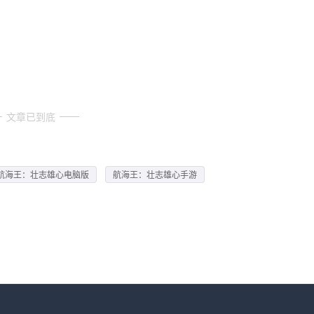
文章已到底
航海王：壮志雄心电脑版
航海王：壮志雄心手游