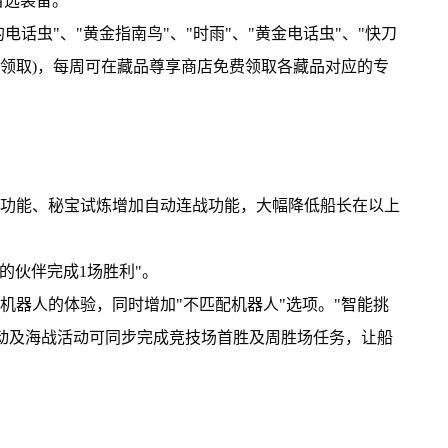
自选装备。
电话虫"、"黄金指南鸟"、"时雨"、"黄金电话虫"、"快刀
中领取)，每周可在藏品尊享商店免费领取各藏品对应的专
通功能、秘宝试炼增加自动连战功能，大幅降低船长在以上
的伙伴完成1场胜利"。
机器人的体验，同时增加"不匹配机器人"选项。"智能挑
活动及海战活动可同步完成竞技场首胜及周胜场任务，让船