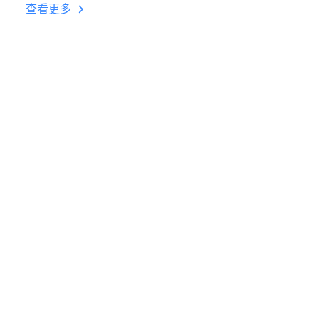
台挂机 按键设置教程
查看更多