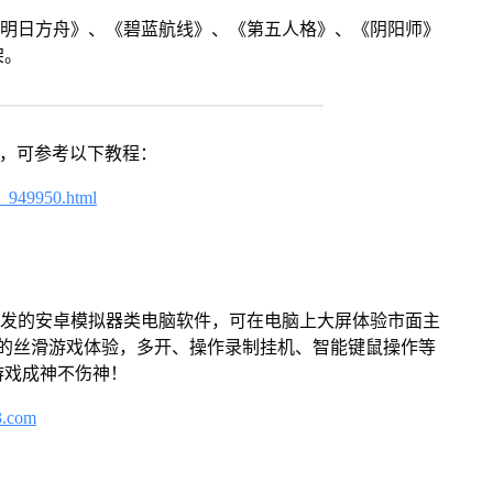
《明日方舟》、《碧蓝航线》、《第五人格》、《阴阳师》
架。
戏，可参考以下教程：
4_949950.html
开发的安卓模拟器类电脑软件，可在电脑上大屏体验市面主
来的丝滑游戏体验，多开、操作录制挂机、智能键鼠操作等
游戏成神不伤神！
3.com