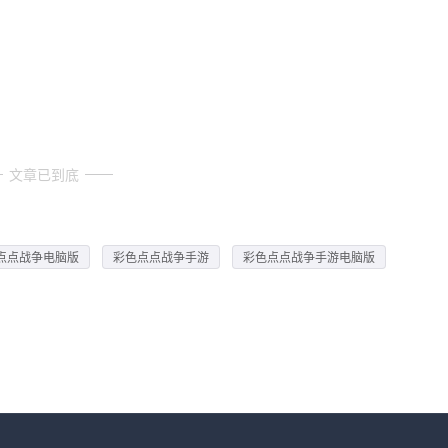
文章已到底
点点战争电脑版
彩色点点战争手游
彩色点点战争手游电脑版