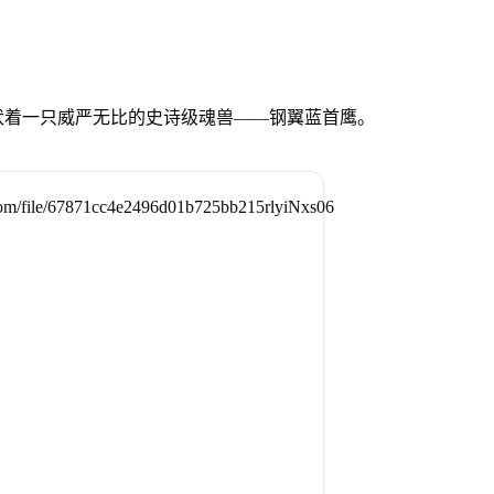
伏着一只威严无比的史诗级魂兽——钢翼蓝首鹰。