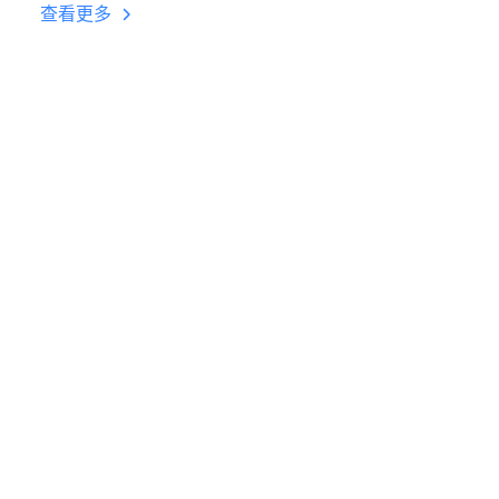
台挂机 按键设置教程
查看更多