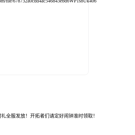
谢礼全服发放！开拓者们请定好闹钟准时领取！