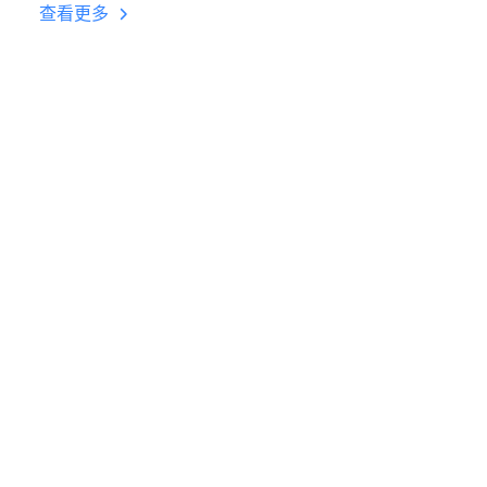
台挂机 按键设置教程
查看更多