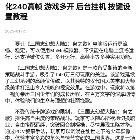
化240高帧 游戏多开 后台挂机 按键设
置教程
2025-01-15
要让《三国志幻想大陆2：枭之歌》电脑版运行更流
畅、稳定，可以使用MuMu模拟器，不仅能在电脑上流畅运
行，还支持键位设置、多开运行、高帧率等多种实用功能。
《三国志幻想大陆2：枭之歌》是一款备受期待的全新
策略战斗手游，吸引了1500万三幻玩家的关注。该游戏延续
了三幻系列的高颜值传统，以其独特的汉代国风美学和大师
级美术打造出令人惊叹的视觉效果。在游戏中，玩家将以第
一视角亲历三国少年们的成长历程，在百万文字的深厚剧情
中，体验他们的生命与理想的壮丽挽歌。
不受传统卡牌游戏的限制，《三国志幻想大陆2：枭之
歌》提供高自由度的策略战斗。玩家可以随心所欲地切换职
业，自由搭配羁绊，突破回合制桎梏，尽情展现策略才华。
通过POV叙事手法，玩家可以沉浸在乱世之下的少年群像
中，体验丰富多彩的角色与情节交织的三国世界。这是一场