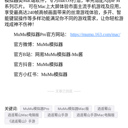
模拟器类Mac端软件，专为macOS打造，率先适配Apple M
系列芯片。 可在Mac上大屏体验市面主流手机游戏及应用，
享受最高达240帧高帧画面带来的丝滑游戏体验，多开、智
能键鼠操作等多样功能满足你不同的游戏需求，让你轻松游
戏成神不伤神！
MuMu模拟器Pro官方网站：
https://mumu.163.com/mac/
官方微博：MuMu模拟器
官方B站：网易MuMu模拟器-Mu酱
官方抖音：MuMu模拟器
官方小红书：MuMu模拟器
文章已到底
关键词:
MuMu模拟器Pro
MuMu模拟器Mac版
逍遥蜀山
逍遥蜀山Mac电脑版
逍遥蜀山手游
逍遥蜀山手游Mac电脑版
《逍遥蜀山》手游