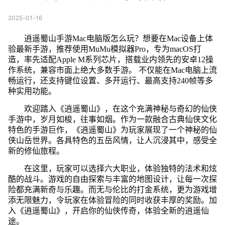
2025-01-16
逍遥蜀山手游Mac电脑版怎么玩？想要在Mac设备上体
验最新手游，推荐使用MuMu模拟器Pro，专为macOS打
造，率先适配Apple M系列芯片，搭载业内领先的安卓12操
作系统，兼容市面上绝大多数手游。 不仅能在Mac电脑上流
畅运行，还支持键位设置、多开运行、最高支持240帧等多
种实用功能。
欢迎踏入《逍遥蜀山》，在这个充满神秘与奇幻的仙侠
手游中，岁月如梭，往事如烟。作为一款融合古典仙侠文化
特色的手游巨作，《逍遥蜀山》为玩家展现了一个神秘的仙
侠山岳世界。各具特色的五岳风情，让人沉浸其中，感受全
新的修仙旅程。
在这里，玩家可以选择六大职业，体验独特的法术和炫
酷的战斗。游戏的自由探索与丰富的地图设计，让每一次探
险都充满新奇与乐趣。而无与伦比的打金系统，更为游戏增
添无限魅力，令玩家在体验冒险的同时收获丰厚的奖励。加
入《逍遥蜀山》，开启你的仙侠传奇，体验全新的逍遥仙
途。