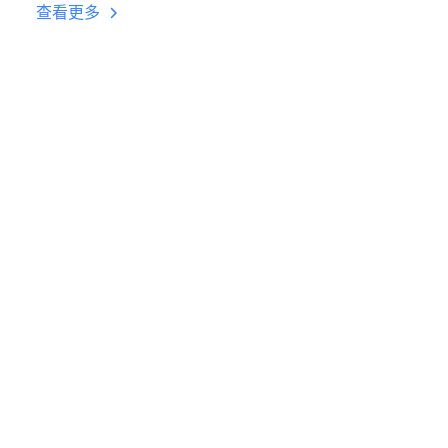
台挂机 按键设置教程
查看更多