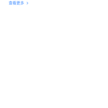
台挂机 按键设置教程
查看更多