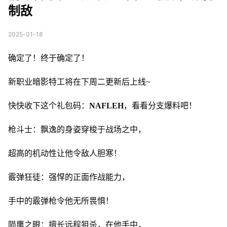
制敌
2025-01-18
确定了！终于确定了！
新职业暗影特工将在下周二更新后上线~
快快收下这个礼包码：
NAFLEH
，看看分支爆料吧！
枪斗士：飘逸的身姿穿梭于战场之中，
超高的机动性让他令敌人胆寒！
霰弹狂徒：强悍的正面作战能力，
手中的霰弹枪令他无所畏惧！
陨鹰之眼：擅长远程狙杀，在他手中，