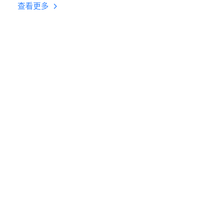
台挂机 按键设置教程
查看更多