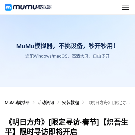
MuMu模拟器，不挑设备，秒开秒用！
适配Windows/macOS，高清大屏，自由多开
MuMu模拟器
活动资讯
安装教程
《明日方舟》[限定寻
访·春节]【炽吾生平】
限时寻访即将开启
《明日方舟》[限定寻访·春节]【炽吾生
平】限时寻访即将开启