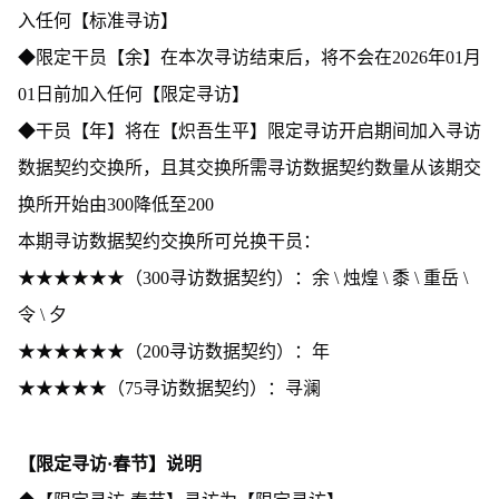
入任何【标准寻访】
◆限定干员【余】在本次寻访结束后，将不会在2026年01月
01日前加入任何【限定寻访】
◆干员【年】将在【炽吾生平】限定寻访开启期间加入寻访
数据契约交换所，且其交换所需寻访数据契约数量从该期交
换所开始由300降低至200
本期寻访数据契约交换所可兑换干员：
★★★★★★（300寻访数据契约）：余 \ 烛煌 \ 黍 \ 重岳 \
令 \ 夕
★★★★★★（200寻访数据契约）：年
★★★★★（75寻访数据契约）：寻澜
【限定寻访·春节】说明