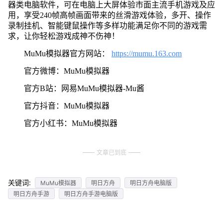
器类电脑软件，可在电脑上大屏体验市面主流手机游戏及应
用，享受240帧高帧画面带来的丝滑游戏体验，多开、操作
录制挂机、智能键鼠操作等多样功能满足你不同的游戏需
求，让你轻松游戏成神不伤神！
MuMu模拟器官方网站：
https://mumu.163.com
官方微博：MuMu模拟器
官方B站：网易MuMu模拟器-Mu酱
官方抖音：MuMu模拟器
官方小红书：MuMu模拟器
文章已到底
关键词:
MuMu模拟器
明日方舟
明日方舟电脑版
明日方舟手游
明日方舟手游电脑版