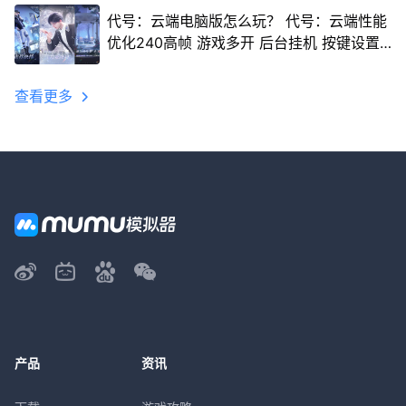
代号：云端电脑版怎么玩？ 代号：云端性能
优化240高帧 游戏多开 后台挂机 按键设置
教程
查看更多
产品
资讯