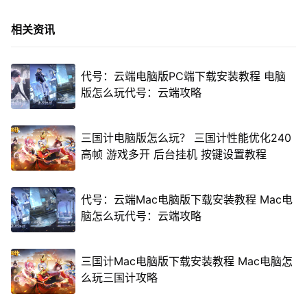
相关资讯
代号：云端电脑版PC端下载安装教程 电脑
版怎么玩代号：云端攻略
三国计电脑版怎么玩？ 三国计性能优化240
高帧 游戏多开 后台挂机 按键设置教程
代号：云端Mac电脑版下载安装教程 Mac电
脑怎么玩代号：云端攻略
三国计Mac电脑版下载安装教程 Mac电脑怎
么玩三国计攻略