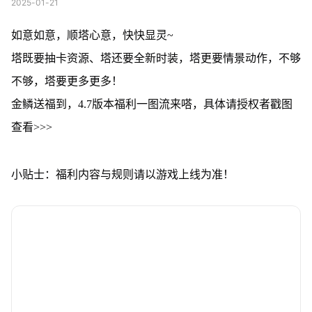
2025-01-21
如意如意，顺塔心意，快快显灵~
塔既要抽卡资源、塔还要全新时装，塔更要情景动作，不够
不够，塔要更多更多！
金鳞送福到，4.7版本福利一图流来嗒，具体请授权者戳图
查看>>>
小贴士：福利内容与规则请以游戏上线为准！