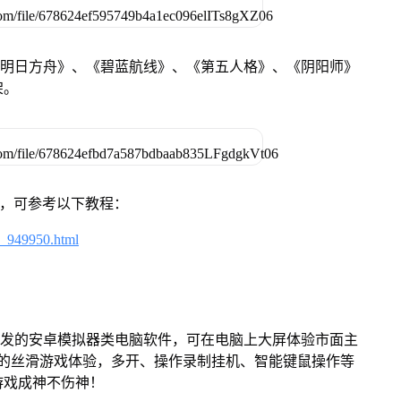
《明日方舟》、《碧蓝航线》、《第五人格》、《阴阳师》
架。
戏，可参考以下教程：
4_949950.html
开发的安卓模拟器类电脑软件，可在电脑上大屏体验市面主
来的丝滑游戏体验，多开、操作录制挂机、智能键鼠操作等
游戏成神不伤神！