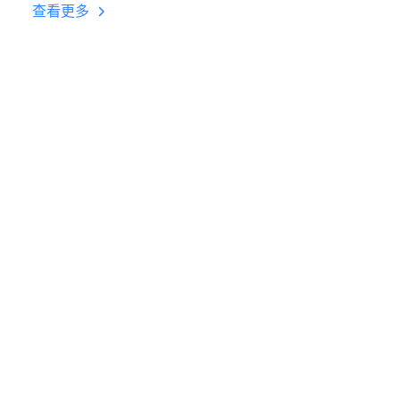
台挂机 按键设置教程
查看更多