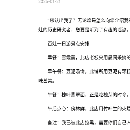
2025-01-21
“您认出我了？无论煌是怎么向您介绍
灶的历史研究者，您要是听到了有趣的谣谚，
百灶一日游景点安排
早餐：雪霞羹，此店老板只用晨间采摘
早午餐：豆泥汤饼，此铺所用豆泥有颗
味甚美。
午餐：槐叶翡翠面，正是吃槐芽的时令
午后点心：傍林鲜，此店用竹叶生的火
备注：我已被此店拉黑，需要你们自己