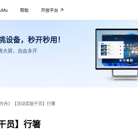
uMu
帮助
开放平台
不挑设备，秒开秒用！
，高清大屏，自由多开
方舟》【活动奖励干员】行箸
干员】行箸