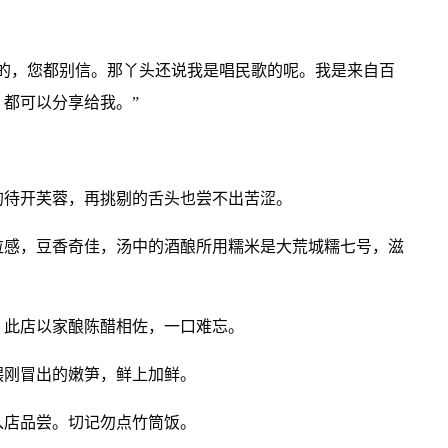
我的，您都别信。那丫头还说我是唱民歌的呢。我是来自百
都可以分享给我。”
的待开芙蓉，再挑剔的舌头也尝不出苦涩。
粒感，豆香奇佳，汤中的酒酿所用糯米是大荒城糯七号，滋
，此店以家酿陈醋相佐，一口难忘。
煨刚冒出的嫩笋，鲜上加鲜。
入店品尝。切记勿点竹筒饭。