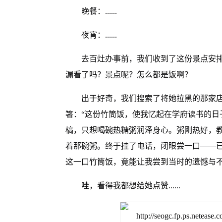
晚餐：......
夜宵：......
去百灶办事前，我们收到了这份景点安排。
漏看了吗？景点呢？怎么都是饭啊？
出于好奇，我们搜索了将她拉黑的那家
箸：“这份竹筒饭，使我忆起在学府读书的日
槁，只想喝碗热糖粥润泽身心。粥刚热好，
着那碗粥。终于挂了电话，闭眼尝一口——
这一口竹筒饭，竟能让我尝到当时的遗憾与不
哇，看得我都想给她点赞......