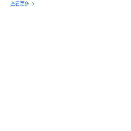
台挂机 按键设置教程
查看更多