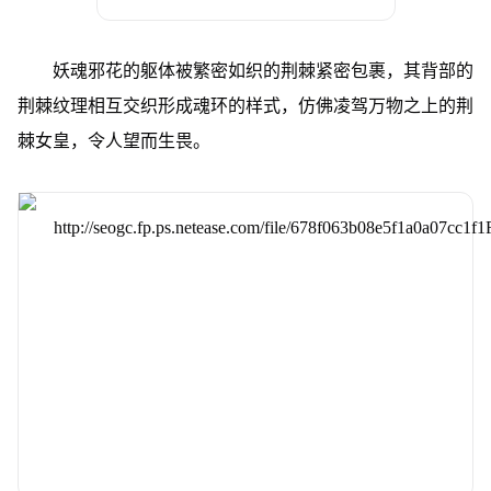
妖魂邪花的躯体被繁密如织的荆棘紧密包裹，其背部的
荆棘纹理相互交织形成魂环的样式，仿佛凌驾万物之上的荆
棘女皇，令人望而生畏。