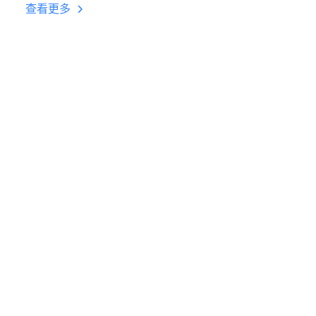
台挂机 按键设置教程
查看更多