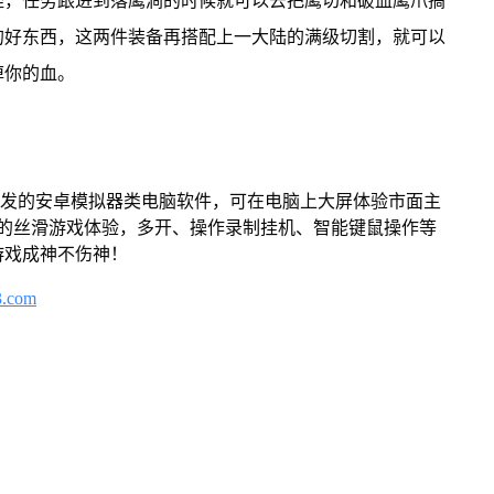
怪，任务跟进到落鹰涧的时候就可以去把鹰切和破血鹰爪搞
的好东西，这两件装备再搭配上一大陆的满级切割，就可以
掉你的血。
开发的安卓模拟器类电脑软件，可在电脑上大屏体验市面主
来的丝滑游戏体验，多开、操作录制挂机、智能键鼠操作等
游戏成神不伤神！
3.com