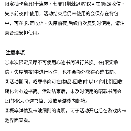
限定抽卡道具[十连券・七罪] [荆棘冠冕]仅可在[限定收信・
失序前夜]中使用，活动结束后仍未使用的会保存在背包
中，可在[限定收信・失序前夜]后续再次复刻时使用，请注
意合理安排使用。
注意事项
①本次限定灵犀不可使用心迹书简进行兑换。在[限定收
信・失序前夜]中进行收信，也不会额外获得心迹书简。
②活动期间，昭罪书简可在[物品-回收]中以1:1的比例回收
转化为心迹书简。活动结束后，未及时使用的昭罪书简会
1:1转化为心迹书简，发放至游戏内邮箱。
③概率详情及卡池细则的说明，可于活动开启后在游戏内卡
池界面查看。