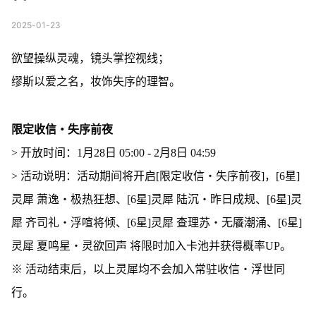
2025-01-23
欲望操纵灵魂，镜头掌控视线；
缪斯以爱之名，妆饰失序的理智。
限定收信・失序前夜
> 开放时间：1月28日 05:00 - 2月8日 04:59
> 活动说明：活动期间将开启[限定收信・失序前夜]，[6星]
灵犀 萧逸・极热狂想、[6星]灵犀 陆沉・昨日成规、[6星]灵
犀 齐司礼・浮喧将倾、[6星]灵犀 查理苏・无餍潮涌、[6星]
灵犀 夏鸣星・灵欲回声 将限时加入卡池并获得概率UP。
※ 活动结束后，以上灵犀均不会加入常驻收信・浮世同
行。