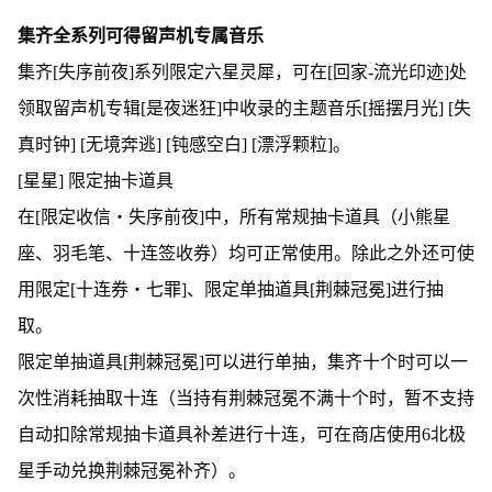
集齐全系列可得留声机专属音乐
集齐[失序前夜]系列限定六星灵犀，可在[回家-流光印迹]处
领取留声机专辑[是夜迷狂]中收录的主题音乐[摇摆月光] [失
真时钟] [无境奔逃] [钝感空白] [漂浮颗粒]。
[星星] 限定抽卡道具
在[限定收信・失序前夜]中，所有常规抽卡道具（小熊星
座、羽毛笔、十连签收券）均可正常使用。除此之外还可使
用限定[十连券・七罪]、限定单抽道具[荆棘冠冕]进行抽
取。
限定单抽道具[荆棘冠冕]可以进行单抽，集齐十个时可以一
次性消耗抽取十连（当持有荆棘冠冕不满十个时，暂不支持
自动扣除常规抽卡道具补差进行十连，可在商店使用6北极
星手动兑换荆棘冠冕补齐）。