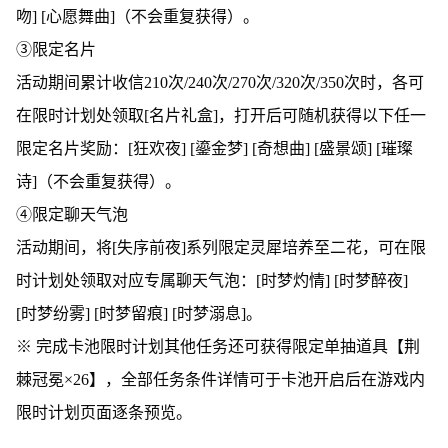
吻] [心愿舞曲]（不会重复获得）。
③限定名片
活动期间累计收信210次/240次/270次/320次/350次时，各可
在限时计划处领取[名片礼盒]，打开后可随机获得以下任一
限定名片奖励：[狂欢夜] [鎏金梦] [奇想曲] [盛景颂] [璀璨
诗]（不会重复获得）。
④限定聊天气泡
活动期间，将[失序前夜]系列限定灵犀培养至二花，可在限
时计划处领取对应专属聊天气泡：[时梦灼情] [时梦醉夜]
[时梦纷雾] [时梦留痕] [时梦溺息]。
※ 完成卡池限时计划其他任务还可获得限定单抽道具【荆
棘冠冕×26】，全部任务条件详情可于卡池开启后在游戏内
限时计划页面逐条预览。