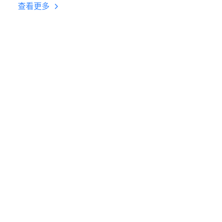
台挂机 按键设置教程
查看更多