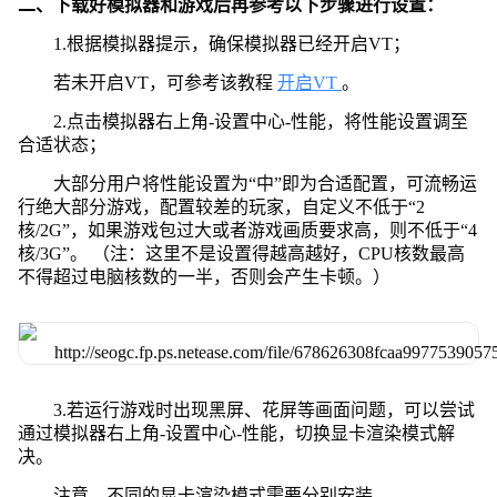
二、下载好模拟器和游戏后再参考以下步骤进行设置：
1.根据模拟器提示，确保模拟器已经开启VT；
若未开启VT，可参考该教程
开启VT
。
2.点击模拟器右上角-设置中心-性能，将性能设置调至
合适状态；
大部分用户将性能设置为“中”即为合适配置，可流畅运
行绝大部分游戏，配置较差的玩家，自定义不低于“2
核/2G”，如果游戏包过大或者游戏画质要求高，则不低于“4
核/3G”。 （注：这里不是设置得越高越好，CPU核数最高
不得超过电脑核数的一半，否则会产生卡顿。）
3.若运行游戏时出现黑屏、花屏等画面问题，可以尝试
通过模拟器右上角-设置中心-性能，切换显卡渲染模式解
决。
注意，不同的显卡渲染模式需要分别安装