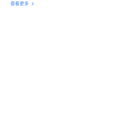
台挂机 按键设置教程
查看更多