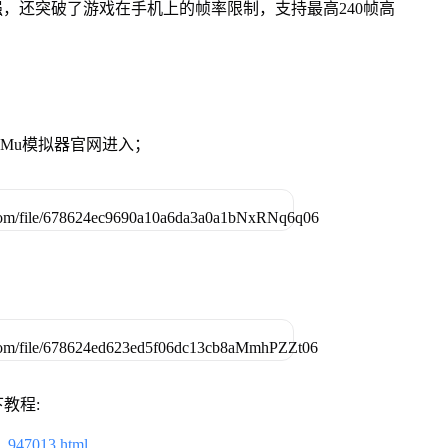
强，还突破了游戏在手机上的帧率限制，支持最高240帧高
。
MuMu模拟器官网进入；
教程:
2_947013.html