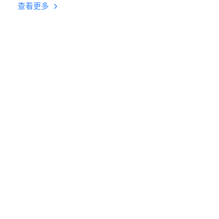
台挂机 按键设置教程
查看更多