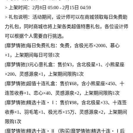
> 上架时间：2月8日 05:00 - 2月15日 04:59
> 礼包说明：活动期间，设计师可以在商城领取每日免费助
力礼包，同时商城也将上架各类超值特惠礼包，各位设计师
可以根据个人需要自行挑选。
[靡梦情驰]每日免费礼包：免费，含极光币×2000、慕心
×1，上架期间每日可领1次
[靡梦情驰]3元心意礼盒：售价¥3，含北极星×1、小熊星座
×200、灵感源泉×1，上架期间限购1次
[靡梦情驰]超值十连礼盒：售价¥68，含小熊星座×450、十
连签收券×1、恋心×40、灵感源泉×2，上架期间限购1次
[靡梦情驰]精选十连・Ⅰ：售价¥98，含北极星×33、十连签
收券×1、羽毛笔×1、极光币×15万、灵感源泉×2，上架期间
限购1次
[靡梦情驰]精选十连・Ⅱ（购买[靡梦情驰]精选十连・Ⅰ后