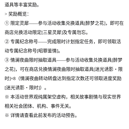
道具等丰富奖励。
> 奖励概览：
① 限定灵犀——参与活动收集兑换道具[醉梦之花]，即可在
商店兑换活动限定[三星灵犀]及专属勿忘。
② 专属纪念称号——完成限时计划指定任务，即可领取活
动专属纪念称号[昭罪鉴情]。
③ 情澜夜曲限时抽取道具——参与活动收集兑换道具[醉梦
之花]，可在商店兑换情澜夜曲限时抽取道具[迷光诱影・限
时]×8（情澜夜曲转动转盘达到指定次数还可领取进度奖励
[迷光诱影・限时]）。
※ 本活动世界观纯属架空虚构，相关故事剧情与现实世界
相关社会团体、机构、事件无关。
※ 详情请查看此前发布的活动预告。