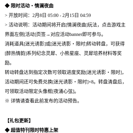
◆ 限时活动・情澜夜曲
> 开放时间：2月8日 05:00 - 2月15日 04:59
> 活动说明：活动期间将开启[情澜夜曲]玩法，点击游戏主
界面左侧[活动]页签→对应活动banner即可参与。
消耗道具[迷光诱影]或[迷光诱影・限时]转动转盘，可获得
[醉热情韵]系列纪念灵犀、小熊星座、灵犀培养材料等奖
励。
转动转盘达到指定次数可领取进度奖励[迷光诱影・限时]，
活动期间还可免费兑换[迷光诱影・限时]×8。转盘清盘后，
可领取活动限定头像框[夜涌心弦]。
※ 详情请查看此前发布的活动预告。
【礼包更新】
◆ 超值特刊限时特惠上架