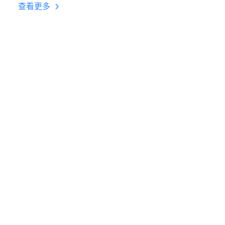
台挂机 按键设置教程
查看更多