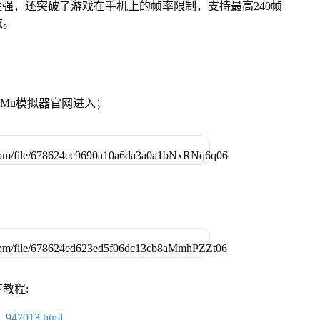
性强，还突破了游戏在手机上的帧率限制，支持最高240帧
炫。
》
MuMu模拟器官网进入；
教程:
2_947013.html