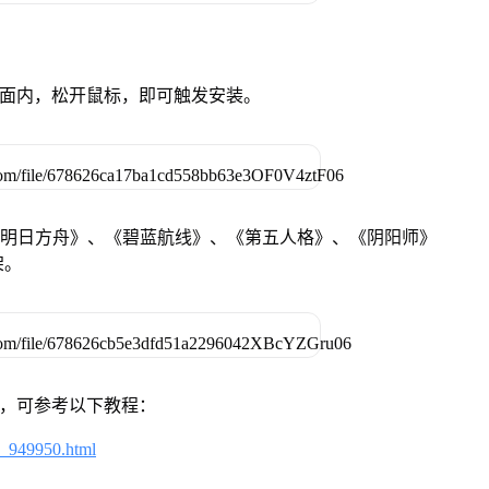
卓设备页面内，松开鼠标，即可触发安装。
《明日方舟》、《碧蓝航线》、《第五人格》、《阴阳师》
架。
戏，可参考以下教程：
4_949950.html