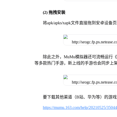
(2) 拖拽安装
将apk/apks/xapk文件直接拖到安
除此之外，MuMu模拟器还可流畅运行
等多款热门手游，新上线的手游也会同步上
要下载其他渠道（B站、华为等）的游
https://mumu.163.com/help/20210525/3504