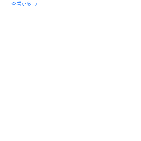
台挂机 按键设置教程
查看更多