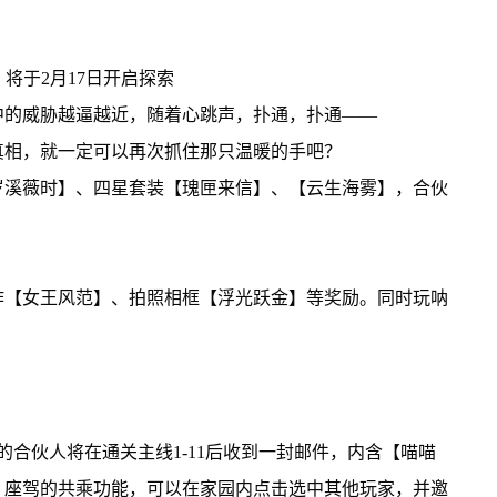
将于2月17日开启探索
中的威胁越逼越近，随着心跳声，扑通，扑通——
真相，就一定可以再次抓住那只温暖的手吧？
岁溪薇时】、四星套装【瑰匣来信】、【云生海雾】，合伙
作【女王风范】、拍照相框【浮光跃金】等奖励。同时玩呐
的合伙人将在通关主线1-11后收到一封邮件，内含【喵喵
】座驾的共乘功能，可以在家园内点击选中其他玩家，并邀