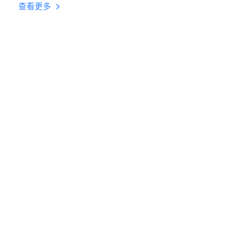
台挂机 按键设置教程
查看更多