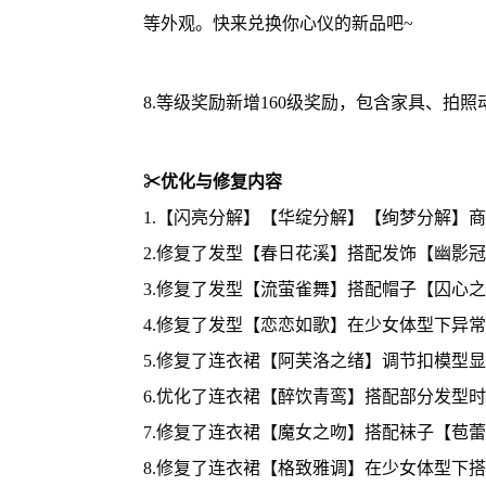
等外观。快来兑换你心仪的新品吧~
8.等级奖励新增160级奖励，包含家具、拍
✂优化与修复内容
1.【闪亮分解】【华绽分解】【绚梦分解】
2.修复了发型【春日花溪】搭配发饰【幽影
3.修复了发型【流萤雀舞】搭配帽子【囚心
4.修复了发型【恋恋如歌】在少女体型下异
5.修复了连衣裙【阿芙洛之绪】调节扣模型
6.优化了连衣裙【醉饮青鸾】搭配部分发型
7.修复了连衣裙【魔女之吻】搭配袜子【苞
8.修复了连衣裙【格致雅调】在少女体型下