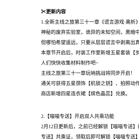
✂更新内容
1.全新主线之旅第三十一章《谎言游戏·离析》
神秘的废弃实验室，诡异的未知空间，黑暗
但哪怕希望遥远，只要从层层谎言中剥离出
本章节开启后，时装工作室新增五星套装【
人们快快收集材料制作吧~
主线之旅第三十一章玩呐挑战将同步开启！
通关可获得五星颈饰【机锁之钥】、拍照动
商店新增四星连衣裙【缤色晶蕊】兑换。
2.【喵喵专送】开启双人共乘功能
2月12日更新后，之前已经解锁【喵喵专送】
专送】共乘证，领取后即可解锁【喵喵专送