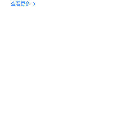
台挂机 按键设置教程
查看更多