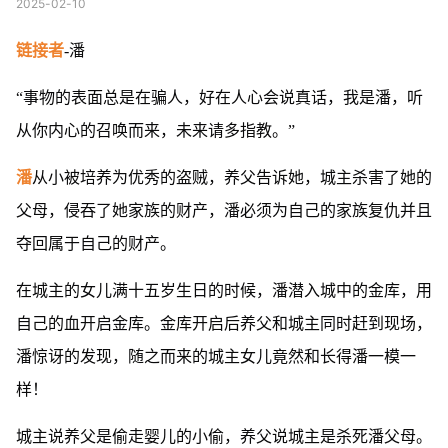
2025-02-10
链接者
-潘
“事物的表面总是在骗人，好在人心会说真话，我是潘，听
从你内心的召唤而来，未来请多指教。”
潘
从小被培养为优秀的盗贼，养父告诉她，城主杀害了她的
父母，侵吞了她家族的财产，潘必须为自己的家族复仇并且
夺回属于自己的财产。
在城主的女儿满十五岁生日的时候，潘潜入城中的金库，用
自己的血开启金库。金库开启后养父和城主同时赶到现场，
潘惊讶的发现，随之而来的城主女儿竟然和长得潘一模一
样！
城主说养父是偷走婴儿的小偷，养父说城主是杀死潘父母。