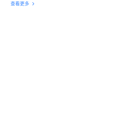
台挂机 按键设置教程
查看更多