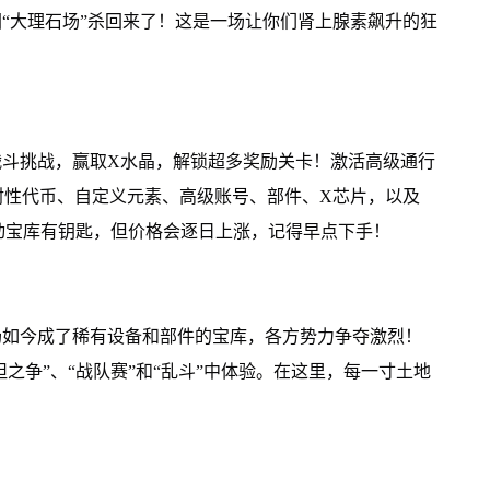
地图“大理石场”杀回来了！这是一场让你们肾上腺素飙升的狂
战斗挑战，赢取X水晶，解锁超多奖励关卡！激活高级通行
射性代币、自定义元素、高级账号、部件、X芯片，以及
芯片，活动宝库有钥匙，但价格会逐日上涨，记得早点下手！
场如今成了稀有设备和部件的宝库，各方势力争夺激烈！
坦之争”、“战队赛”和“乱斗”中体验。在这里，每一寸土地