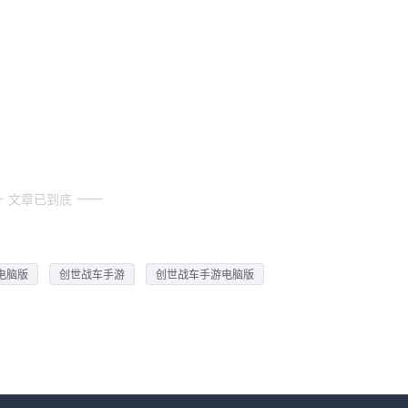
文章已到底
电脑版
创世战车手游
创世战车手游电脑版