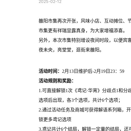
2025-02-12
雒阳市集再次开张，风味小店、互动摊位、
市集更有祥瑞显露真身，为大家增福添喜。
另外，本次市集特别增设夜间时段，以便宾
夜未央，亮堂堂，逛街来雒阳。
活动时间：
2月13日维护后-2月19日23：59
活动规则和奖励：
1.可直接解锁1次《鸢记·华宵》分歧点1和分
选项后出现，各3个选项，共计6个选项；
2.通过活动任务及商城可获得解语系列箱，开
锁更多鸢记选项
3.鸢记共计6个结局，解锁一定量的结局，还可