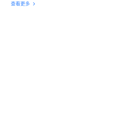
台挂机 按键设置教程
查看更多