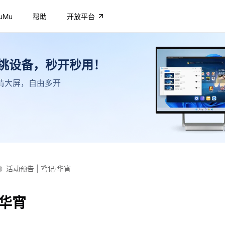
uMu
帮助
开放平台
不挑设备，秒开秒用！
，高清大屏，自由多开
》活动预告 | 鸢记·华宵
·华宵