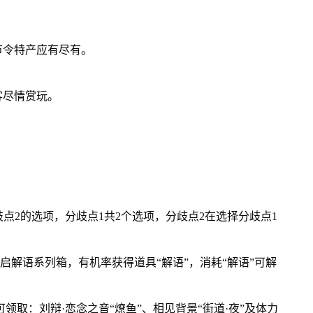
节令特产应有尽有。
客尽情赏玩。
歧点2的选项，分歧点1共2个选项，分歧点2在选择分歧点1
启解语系列箱，有机率获得道具“解语”，消耗“解语”可解
领取：刘辩·恋念之音“燎鱼”、相见背景“街道·夜”及体力